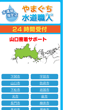
下関市
宇部市
山口市
防府市
下松市
岩国市
光市
萩市
長門市
柳井市
美祢市
周南市