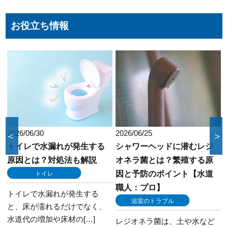
お役立ち情報
2026/06/25
2026/06/19
＜
＞
シャワーヘッドに潜むレジ
便座だけの交換は自分でで
オネラ菌とは？繁殖する原
きる？失敗しない手順とホ
因と予防のポイント【水道
ームセンター活用術
職人：プロ】
トイレ
浴室のトラブル
便座だけの交換は、トイレの
種類や便座の構造によっては
レジオネラ菌は、土や水など