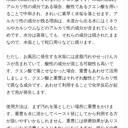
アルカリ性の成分である場合、酸性であるクエン酸を用い
ることで中和され、きれいに素早く水垢を落とせます。ア
ルカリ性の成分が残る理由は、水道から出る水にはミネラ
ルやカルシウムなどのアルカリ性の成分が含まれているた
めです。水分は蒸発しても、それらの成分は残されたまま
なので、水垢として蛇口周りなどに残ります。
ただし、お風呂に発生する水垢には皮脂汚れやせっけんカ
スが含まれていて、酸性の成分が混じる可能性も高いで
す。クエン酸で落とせなかった場合、重曹もあわせて活用
しましょう。クエン酸と重曹はそれぞれ酸性とアルカリ性
で異なる成分です。あわせて利用することで化学反応が起
きて泡が発生します。
使用方法は、まず汚れを落としたい場所に重曹をかけま
す。重曹を水に溶かしてペースト状にしてから利用する方
が扱いやすいかもしれません。重曹には研磨効果がありス
ポンジなどで磨くとよりきれいになりますが、鏡などの傷