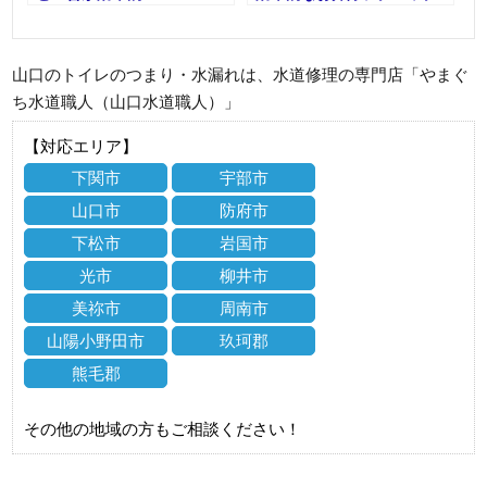
山口のトイレのつまり・水漏れは、水道修理の専門店「やまぐ
ち水道職人（山口水道職人）」
【対応エリア】
下関市
宇部市
山口市
防府市
下松市
岩国市
光市
柳井市
美祢市
周南市
山陽小野田市
玖珂郡
熊毛郡
その他の地域の方もご相談ください！