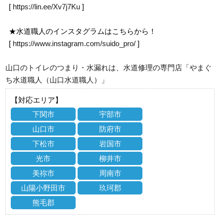
[
https://lin.ee/Xv7j7Ku
]
★水道職人のインスタグラムはこちらから！
[
https://www.instagram.com/suido_pro/
]
山口のトイレのつまり・水漏れは、水道修理の専門店「やまぐ
ち水道職人（山口水道職人）」
【対応エリア】
下関市
宇部市
山口市
防府市
下松市
岩国市
光市
柳井市
美祢市
周南市
山陽小野田市
玖珂郡
熊毛郡