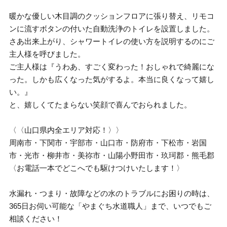
暖かな優しい木目調のクッションフロアに張り替え、リモコ
ンに流すボタンの付いた自動洗浄のトイレを設置しました。
さあ出来上がり、シャワートイレの使い方を説明するのにご
主人様を呼びました。
ご主人様は『うわあ、すごく変わった！おしゃれで綺麗にな
った。しかも広くなった気がするよ。本当に良くなって嬉し
い。』
と、嬉しくてたまらない笑顔で喜んでおられました。
〈〈山口県内全エリア対応！〉〉
周南市・下関市・宇部市・山口市・防府市・下松市・岩国
市・光市・柳井市・美祢市・山陽小野田市・玖珂郡・熊毛郡
〈お電話一本でどこへでも駆けつけいたします！〉
水漏れ・つまり・故障などの水のトラブルにお困りの時は、
365日お伺い可能な「やまぐち水道職人」まで、いつでもご
相談ください！