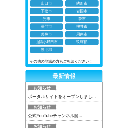
山口市
防府市
下松市
岩国市
光市
萩市
長門市
柳井市
美祢市
周南市
山陽小野田市
玖珂郡
熊毛郡
その他の地域の方もご相談ください！
最新情報
お知らせ
ポータルサイトをオープンしまし...
お知らせ
公式YouTubeチャンネル開...
お知らせ