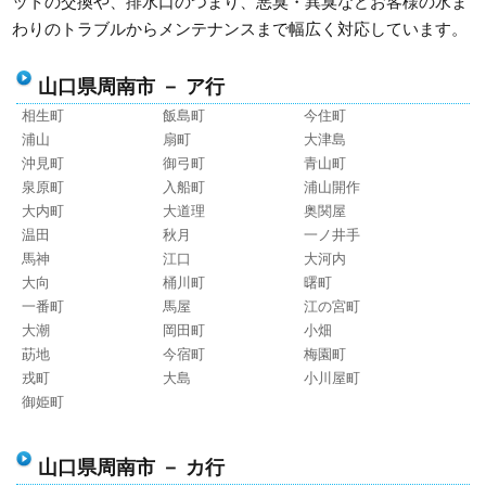
ットの交換や、排水口のつまり、悪臭・異臭などお客様の水ま
わりのトラブルからメンテナンスまで幅広く対応しています。
山口県周南市 － ア行
相生町
飯島町
今住町
浦山
扇町
大津島
沖見町
御弓町
青山町
泉原町
入船町
浦山開作
大内町
大道理
奥関屋
温田
秋月
一ノ井手
馬神
江口
大河内
大向
桶川町
曙町
一番町
馬屋
江の宮町
大潮
岡田町
小畑
莇地
今宿町
梅園町
戎町
大島
小川屋町
御姫町
山口県周南市 － カ行