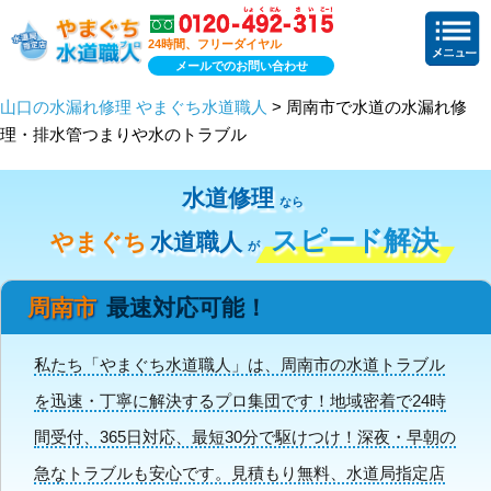
24時間、フリーダイヤル
メールでのお問い合わせ
山口の水漏れ修理 やまぐち水道職人
> 周南市で水道の水漏れ修
理・排水管つまりや水のトラブル
水道修理
なら
スピード解決
やまぐち
水道職人
が
周南市
最速対応可能！
私たち「やまぐち水道職人」は、周南市の水道トラブル
を迅速・丁寧に解決するプロ集団です！地域密着で24時
間受付、365日対応、最短30分で駆けつけ！深夜・早朝の
急なトラブルも安心です。見積もり無料、水道局指定店