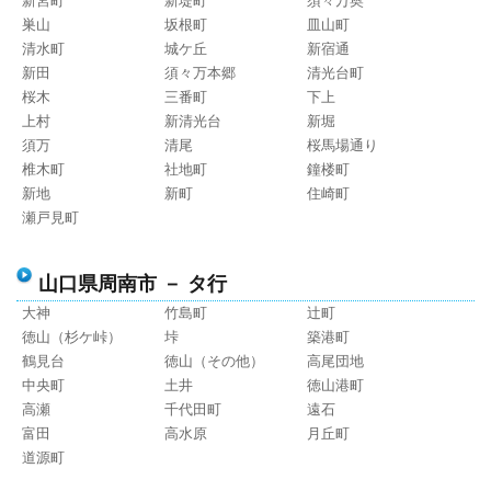
新宮町
新堤町
須々万奥
巣山
坂根町
皿山町
清水町
城ケ丘
新宿通
新田
須々万本郷
清光台町
桜木
三番町
下上
上村
新清光台
新堀
須万
清尾
桜馬場通り
椎木町
社地町
鐘楼町
新地
新町
住崎町
瀬戸見町
山口県周南市 － タ行
大神
竹島町
辻町
徳山（杉ケ峠）
垰
築港町
鶴見台
徳山（その他）
高尾団地
中央町
土井
徳山港町
高瀬
千代田町
遠石
富田
高水原
月丘町
道源町