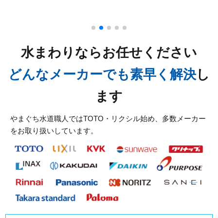
2026/07/31
山口県防府市台道に洗面蛇口の交換でお伺いしました
2026/07/31
水まわりならお任せください
山口県岩国市玖珂町へ屋外の排水詰まりでお伺いいた
どんなメーカーでも素早く解決
しました
し
2026/07/31
ます
山口県岩国市岩国へ洋式トイレの交換でお伺いいたし
ました
やまぐち水道職人ではTOTO・リクシル始め、多数メーカー
をお取り扱いしています。
2026/07/31
山口県光市島田へ浴室バス水栓の交換工事でお伺いい
たしました
スタッフの修理報告や事例の一覧はこちら