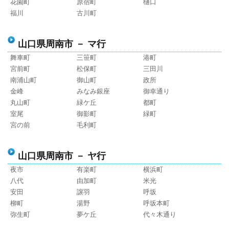
花園町
原宿町
樋口
福川
古川町
山口県周南市 － マ行
舞車町
三笹町
港町
宮前町
松保町
三田川
南浦山町
御山町
政所
金峰
みなみ銀座
御幸通り
丸山町
緑ケ丘
都町
室尾
御影町
緑町
宮の前
毛利町
山口県周南市 － ヤ行
夜市
有楽町
横浜町
八代
由加町
米光
安田
譲羽
呼坂
柳町
湯野
呼坂本町
弥生町
夢ケ丘
代々木通り