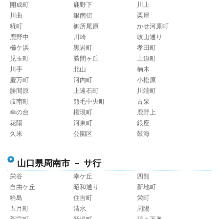
開成町
鹿野下
川上
川曲
銀南街
栗屋
糀町
御所尾原
かせ河原町
鹿野中
川崎
岐山通り
櫛ケ浜
黒岩町
孝田町
児玉町
勝間ヶ丘
上迫町
川手
北山
楠木
慶万町
河内町
小松原
勝間原
上遠石町
川端町
岐南町
熊毛中央町
古泉
幸の台
権現町
鹿野上
花陽
河東町
銀座
久米
公園区
鼓海
山口県周南市 － サ行
栄谷
幸ケ丘
四熊
自由ケ丘
昭和通り
新地町
粭島
住吉町
栄町
五月町
清水
周陽