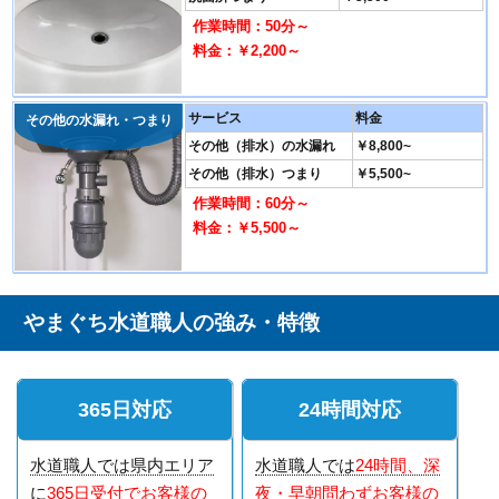
作業時間：50分～
料金：￥2,200～
サービス
料金
その他の水漏れ・つまり
その他（排水）の水漏れ
￥8,800~
その他（排水）つまり
￥5,500~
作業時間：60分～
料金：￥5,500～
やまぐち水道職人の強み・特徴
365日対応
24時間対応
水道職人では県内エリア
水道職人では
24時間、深
に
365日受付でお客様の
夜・早朝問わずお客様の