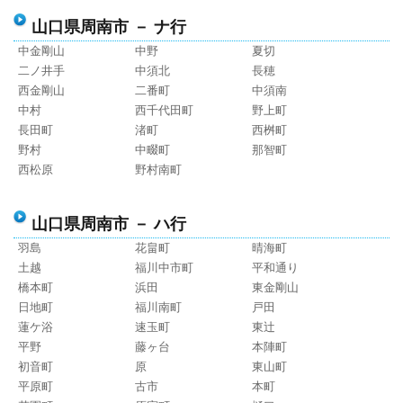
山口県周南市 － ナ行
中金剛山
中野
夏切
二ノ井手
中須北
長穂
西金剛山
二番町
中須南
中村
西千代田町
野上町
長田町
渚町
西桝町
野村
中畷町
那智町
西松原
野村南町
山口県周南市 － ハ行
羽島
花畠町
晴海町
土越
福川中市町
平和通り
橋本町
浜田
東金剛山
日地町
福川南町
戸田
蓮ケ浴
速玉町
東辻
平野
藤ヶ台
本陣町
初音町
原
東山町
平原町
古市
本町