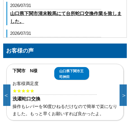
2026/07/31
山口県下関市清末鞍馬にて台所蛇口交換作業を致しま
した。
2026/07/31
山口県下松市生野屋にて屋外給水管止水作業を致しま
した。
お客様の声
2026/07/31
山口県山陽小野田市高栄に台所蛇口の交換でお伺いし
下関市 K様
山口県下関市清
ました
末鞍馬
お客様満足度
2026/07/31
★★★★★
＜
＞
山口県下関市長府中六波町にトイレの交換でお伺いし
台所蛇口交換
ました
レバーの上げ下げが逆になったけどすぐ慣れるし、新
しくなって良かった。兄弟にもオススメするね。
2026/07/31
山口県宇部市東須恵にトイレの交換でお伺いしました