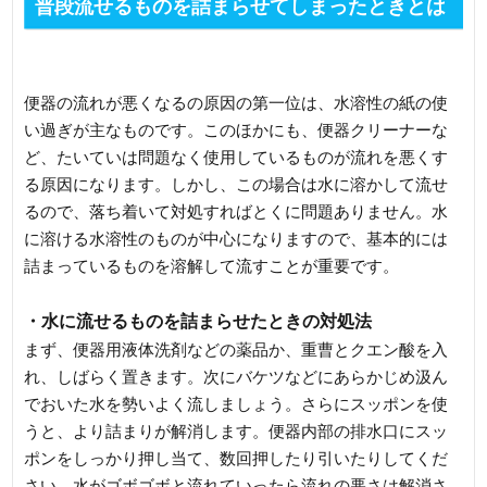
普段流せるものを詰まらせてしまったときとは
何が違うのか？
便器の流れが悪くなるの原因の第一位は、水溶性の紙の使
い過ぎが主なものです。このほかにも、便器クリーナーな
ど、たいていは問題なく使用しているものが流れを悪くす
る原因になります。しかし、この場合は水に溶かして流せ
るので、落ち着いて対処すればとくに問題ありません。水
に溶ける水溶性のものが中心になりますので、基本的には
詰まっているものを溶解して流すことが重要です。
・水に流せるものを詰まらせたときの対処法
まず、便器用液体洗剤などの薬品か、重曹とクエン酸を入
れ、しばらく置きます。次にバケツなどにあらかじめ汲ん
でおいた水を勢いよく流しましょう。さらにスッポンを使
うと、より詰まりが解消します。便器内部の排水口にスッ
ポンをしっかり押し当て、数回押したり引いたりしてくだ
さい。水がゴボゴボと流れていったら流れの悪さは解消さ