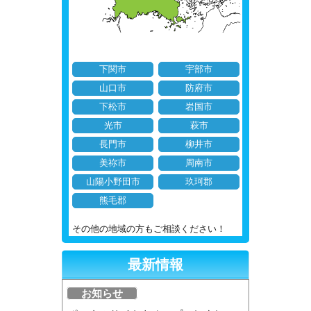
下関市
宇部市
山口市
防府市
下松市
岩国市
光市
萩市
長門市
柳井市
美祢市
周南市
山陽小野田市
玖珂郡
熊毛郡
その他の地域の方もご相談ください！
最新情報
お知らせ