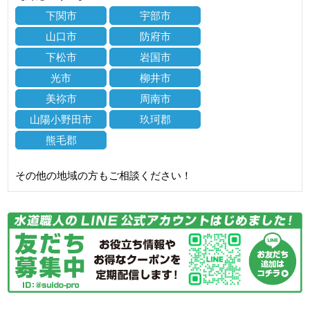
下関市
宇部市
山口市
防府市
下松市
岩国市
光市
柳井市
美祢市
周南市
山陽小野田市
玖珂郡
熊毛郡
その他の地域の方もご相談ください！