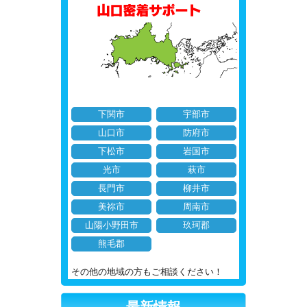
下関市
宇部市
山口市
防府市
下松市
岩国市
光市
萩市
長門市
柳井市
美祢市
周南市
山陽小野田市
玖珂郡
熊毛郡
その他の地域の方もご相談ください！