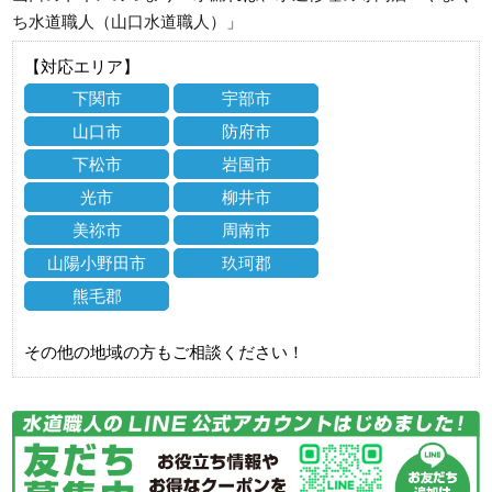
ち水道職人（山口水道職人）」
【対応エリア】
下関市
宇部市
山口市
防府市
下松市
岩国市
光市
柳井市
美祢市
周南市
山陽小野田市
玖珂郡
熊毛郡
その他の地域の方もご相談ください！