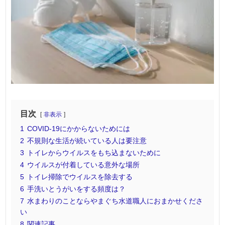
目次
非表示
1
COVID-19にかからないためには
2
不規則な生活が続いている人は要注意
3
トイレからウイルスをもち込まないために
4
ウイルスが付着している意外な場所
5
トイレ掃除でウイルスを除去する
6
手洗いとうがいをする頻度は？
7
水まわりのことならやまぐち水道職人におまかせくださ
い
8
関連記事