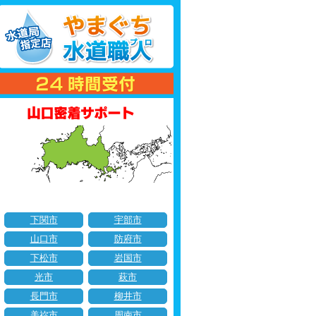
下関市
宇部市
山口市
防府市
下松市
岩国市
光市
萩市
長門市
柳井市
美祢市
周南市