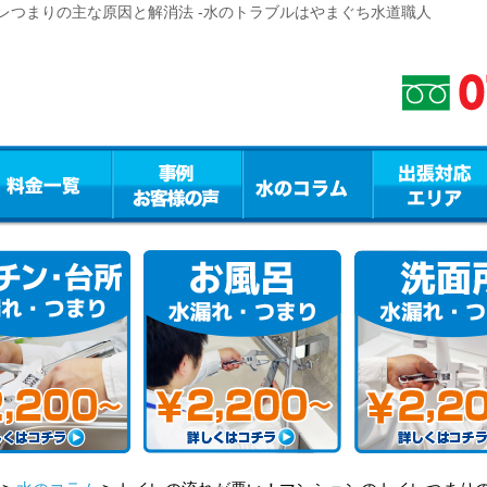
レつまりの主な原因と解消法 -水のトラブルはやまぐち水道職人