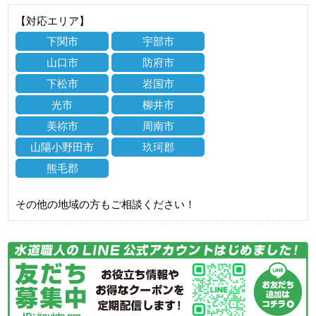
【対応エリア】
下関市
宇部市
山口市
防府市
下松市
岩国市
光市
柳井市
美祢市
周南市
山陽小野田市
玖珂郡
熊毛郡
その他の地域の方もご相談ください！