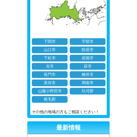
下関市
宇部市
山口市
防府市
下松市
岩国市
光市
萩市
長門市
柳井市
美祢市
周南市
山陽小野田市
玖珂郡
熊毛郡
その他の地域の方もご相談ください！
最新情報