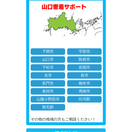
下関市
宇部市
山口市
防府市
下松市
岩国市
光市
萩市
長門市
柳井市
美祢市
周南市
山陽小野田市
玖珂郡
熊毛郡
その他の地域の方もご相談ください！