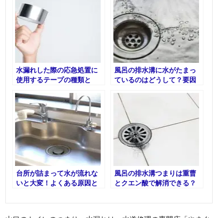
水漏れした際の応急処置に
風呂の排水溝に水がたまっ
使用するテープの種類と
ているのはどうして？要因
は？具体的な手順も知ろ
と対策について解説
う！
台所が詰まって水が流れな
風呂の排水溝つまりは重曹
いと大変！よくある原因と
とクエン酸で解消できる？
予防方法