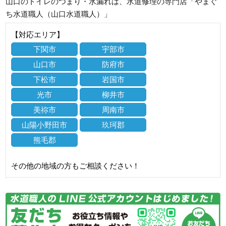
山口のトイレのつまり・水漏れは、水道修理の専門店「やまぐ
ち水道職人（山口水道職人）」
【対応エリア】
下関市
宇部市
山口市
防府市
下松市
岩国市
光市
柳井市
美祢市
周南市
山陽小野田市
玖珂郡
熊毛郡
その他の地域の方もご相談ください！