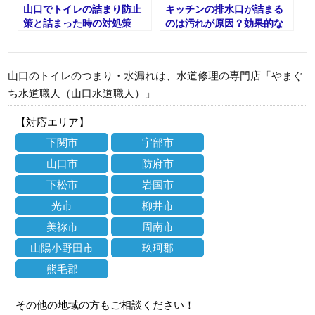
山口でトイレの詰まり防止
キッチンの排水口が詰まる
策と詰まった時の対処策
のは汚れが原因？効果的な
対処法とは
山口のトイレのつまり・水漏れは、水道修理の専門店「やまぐ
ち水道職人（山口水道職人）」
【対応エリア】
下関市
宇部市
山口市
防府市
下松市
岩国市
光市
柳井市
美祢市
周南市
山陽小野田市
玖珂郡
熊毛郡
その他の地域の方もご相談ください！