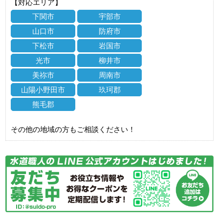
【対応エリア】
下関市
宇部市
山口市
防府市
下松市
岩国市
光市
柳井市
美祢市
周南市
山陽小野田市
玖珂郡
熊毛郡
その他の地域の方もご相談ください！