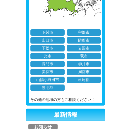
下関市
宇部市
山口市
防府市
下松市
岩国市
光市
萩市
長門市
柳井市
美祢市
周南市
山陽小野田市
玖珂郡
熊毛郡
その他の地域の方もご相談ください！
最新情報
お知らせ