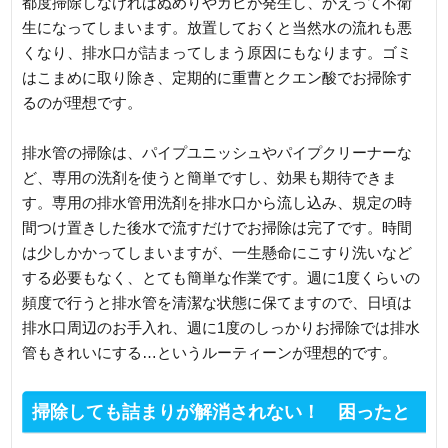
都度掃除しなければぬめりやカビが発生し、かえって不衛
生になってしまいます。放置しておくと当然水の流れも悪
くなり、排水口が詰まってしまう原因にもなります。ゴミ
はこまめに取り除き、定期的に重曹とクエン酸でお掃除す
るのが理想です。
排水管の掃除は、パイプユニッシュやパイプクリーナーな
ど、専用の洗剤を使うと簡単ですし、効果も期待できま
す。専用の排水管用洗剤を排水口から流し込み、規定の時
間つけ置きした後水で流すだけでお掃除は完了です。時間
は少しかかってしまいますが、一生懸命にこすり洗いなど
する必要もなく、とても簡単な作業です。週に1度くらいの
頻度で行うと排水管を清潔な状態に保てますので、日頃は
排水口周辺のお手入れ、週に1度のしっかりお掃除では排水
管もきれいにする…というルーティーンが理想的です。
掃除しても詰まりが解消されない！ 困ったと