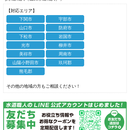
【対応エリア】
下関市
宇部市
山口市
防府市
下松市
岩国市
光市
柳井市
美祢市
周南市
山陽小野田市
玖珂郡
熊毛郡
その他の地域の方もご相談ください！