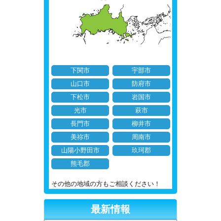
下関市
宇部市
山口市
防府市
下松市
岩国市
光市
萩市
長門市
柳井市
美祢市
周南市
山陽小野田市
玖珂郡
熊毛郡
その他の地域の方もご相談ください！
最新情報