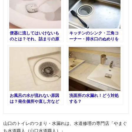
便器に流してはいけないも
キッチンのシンク・三角コ
のとは？それ、詰まりの原
ーナー・排水口のぬめりを
因です
撃退する方法
お風呂の水が流れない原因
洗面所の水漏れ！どう対処
は？発生個所や直し方など
する？
を解説！
山口のトイレのつまり・水漏れは、水道修理の専門店「やまぐ
ち水道職人（山口水道職人）」