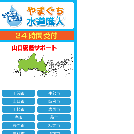
下関市
宇部市
山口市
防府市
下松市
岩国市
光市
萩市
長門市
柳井市
美祢市
周南市