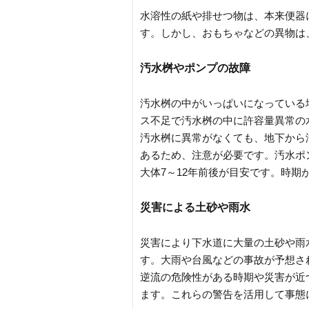
水溶性の紙や排せつ物は、本来便器
す。しかし、おもちゃなどの異物は
汚水桝やポンプの故障
汚水桝の中がいっぱいになっている
ス不足で汚水桝の中に許容量異常の
汚水桝に異常がなくても、地下から
あるため、注意が必要です。汚水ポ
大体7～12年前後が目安です。時
災害による土砂や雨水
災害により下水道に大量の土砂や雨
す。大雨や台風などの事故が予想さ
逆流の危険性がある時期や災害が近
ます。これらの警告を活用して事態