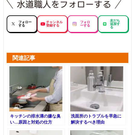
友だち
フォロー
チャンネル
フォロ
追加す
する
登録する
ーする
る
関連記事
キッチンの排水溝の嫌な臭
洗面所のトラブルを早急に
い…原因と対処の仕方
解決するべき理由