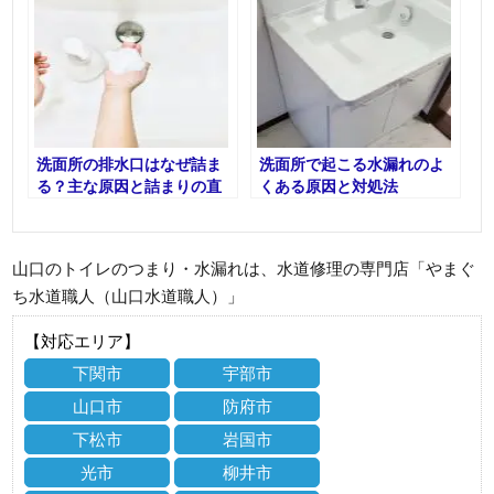
洗面所の排水口はなぜ詰ま
洗面所で起こる水漏れのよ
る？主な原因と詰まりの直
くある原因と対処法
し方
山口のトイレのつまり・水漏れは、水道修理の専門店「やまぐ
ち水道職人（山口水道職人）」
【対応エリア】
下関市
宇部市
山口市
防府市
下松市
岩国市
光市
柳井市