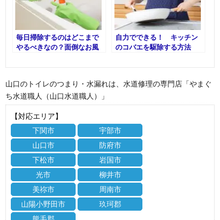
毎日掃除するのはどこまで
自力でできる！ キッチン
やるべきなの？面倒なお風
のコバエを駆除する方法
呂のお掃除方法伝授します
山口のトイレのつまり・水漏れは、水道修理の専門店「やまぐ
ち水道職人（山口水道職人）」
【対応エリア】
下関市
宇部市
山口市
防府市
下松市
岩国市
光市
柳井市
美祢市
周南市
山陽小野田市
玖珂郡
熊毛郡