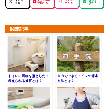
フォロー
チャンネル
フォロ
追加す
する
登録する
ーする
る
関連記事
トイレに異物を落とした！
自力でできるトイレの節水
考えられる被害とは？
方法とは？