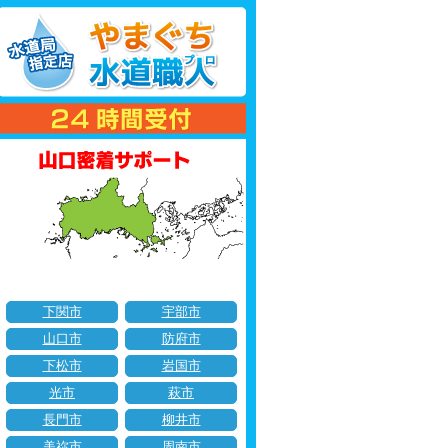
下関市
宇部市
山口市
防府市
下松市
岩国市
光市
萩市
長門市
柳井市
美祢市
周南市