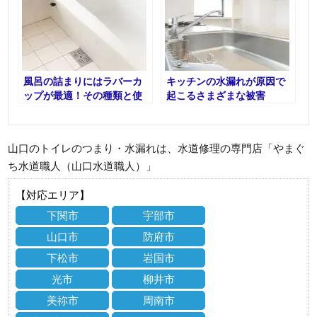
風呂の詰まりにはラバーカ
キッチンの水漏れが原因で
ップが最適！その種類と使
起こるさまざまな被害
い方を解説 (1)
山口のトイレのつまり・水漏れは、水道修理の専門店「やまぐ
ち水道職人（山口水道職人）」
【対応エリア】
下関市
宇部市
山口市
防府市
下松市
岩国市
光市
柳井市
美祢市
周南市