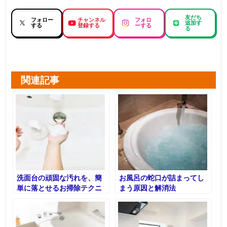
友だち
フォロー
チャンネル
フォロ
追加す
する
登録する
ーする
る
関連記事
洗面台の頑固な汚れを、簡
お風呂の蛇口が詰まってし
単に落とせるお掃除テクニ
まう原因と解消法
ック