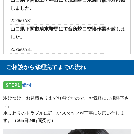
山口県下関市王司神田にて洗濯蛇口水漏れ修理対応致
しました。
2026/07/31
山口県下関市清末鞍馬にて台所蛇口交換作業を致しま
した。
2026/07/31
山口県下松市生野屋にて屋外給水管止水作業を致しま
した。
ご相談から修理完了までの流れ
2026/07/31
STEP1
受付
山口県山陽小野田市高栄に台所蛇口の交換でお伺いし
ました
駆けつけ、お見積もりまで無料ですので、お気軽にご相談下さ
い。
2026/07/31
水まわりのトラブルに詳しいスタッフが丁寧に対応いたしま
山口県下関市長府中六波町にトイレの交換でお伺いし
す。（365日24時間受付）
ました