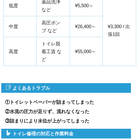
薬品洗浄
低度
¥5,500～
など
高圧ポン
中度
¥26,400～
¥3,300 / 出
プ など
張1回
トイレ脱
高度
着工賃 な
¥55,000～
ど
よくあるトラブル
①トイレットペーパーが詰まってしまった
②水流の圧力が足りず、流れなくなった
③詰まりにより水位が上がってしまった
トイレ修理の対応と作業料金