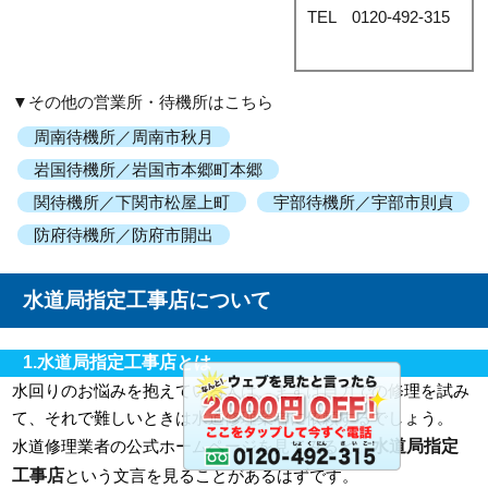
TEL 0120-492-315
▼その他の営業所・待機所はこちら
周南待機所／周南市秋月
岩国待機所／岩国市本郷町本郷
関待機所／下関市松屋上町
宇部待機所／宇部市則貞
防府待機所／防府市開出
水道局指定工事店について
1.水道局指定工事店とは
水回りのお悩みを抱えている人は、まずは自力での修理を試み
て、それで難しいときは水道修理業者に依頼するでしょう。
水道局指定
水道修理業者の公式ホームページを見てみると、
工事店
という文言を見ることがあるはずです。