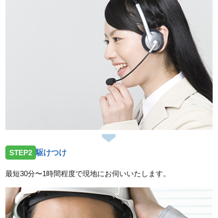
2026/07/31
山口県宇部市東須恵にトイレの交換でお伺いしました
2026/07/31
山口県防府市台道に洗面蛇口の交換でお伺いしました
2026/07/31
山口県岩国市玖珂町へ屋外の排水詰まりでお伺いいた
しました
2026/07/31
山口県岩国市岩国へ洋式トイレの交換でお伺いいたし
ました
STEP2
駆けつけ
2026/07/31
最短30分〜1時間程度で現地にお伺いいたします。
山口県光市島田へ浴室バス水栓の交換工事でお伺いい
たしました
スタッフの修理報告や事例の一覧はこちら