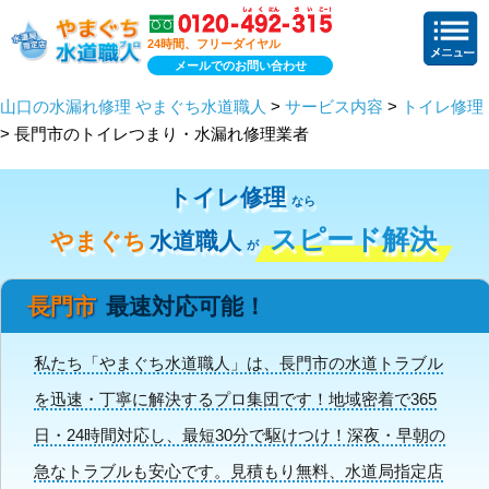
24時間、フリーダイヤル
メールでのお問い合わせ
山口の水漏れ修理 やまぐち水道職人
>
サービス内容
>
トイレ修理
> 長門市のトイレつまり・水漏れ修理業者
トイレ修理
なら
スピード解決
やまぐち
水道職人
が
長門市
最速対応可能！
私たち「やまぐち水道職人」は、長門市の水道トラブル
を迅速・丁寧に解決するプロ集団です！地域密着で365
日・24時間対応し、最短30分で駆けつけ！深夜・早朝の
急なトラブルも安心です。見積もり無料、水道局指定店