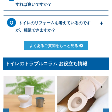
維の結びつきが強くほどけにくいため、トイ
すれば良いですか？
レに流すと排水パイプ内でつまることがあり
ますので、決して流さないでください。トイ
トイレにつまりが起きて水が流れて行かない
レットペーパーも、一度に大量に流すとつま
トイレのリフォームを考えているのです
時には、無理に水を流すと溢れてしまう可能
りの原因になるため、こまめに流したりウォ
性があります。 原因として一番多いのは便器
が、相談できますか？
シュレットを使用して紙の量を減らしたりす
内でのつまりですが、排管自体がつまってい
ることで、つまりを予防することができます
たりトイレの劣化によって引き起こされる場
もちろんです。水道職人では水漏れ・つまり
よくあるご質問をもっと見る
合もございます。どこでつまっているか原因
修理だけでなくトイレ交換やリフォームな
をしっかりと見極めて適切に修理いたしま
ど、幅広い対応が可能です。排水管の位置な
す。
どによって使用可能な便器の種類も変わって
トイレのトラブルコラム お役立ち情報
まいりますので、しっかりとした現場確認で
最適なご提案をさせて頂きます。