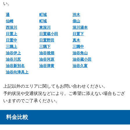
い。
通
町域
渋木
仙崎
町域
俵山
西深川
東深川
深川湯本
日置上
日置蔵小田
日置下
日置中
日置野田
真木
三隅上
三隅下
三隅中
油谷伊上
油谷後畑
油谷角山
油谷川尻
油谷河原
油谷蔵小田
油谷新別名
油谷津黄
油谷久富
油谷向津具上
上記以外のエリアに関してもお問い合わせください。
予約状況や交通状況などにより。ご希望に添えない場合もござ
いますのでご了承ください。
料金比較