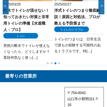
2025/03/28
2025/02/27
＜
＞
断水でトイレが流せない！
洋式トイレのつまり徹底解
知っておきたい対策と非常
説！原因と対処法、プロが
用トイレの準備【水道職
教える予防策まで
人：プロ】
トイレのトラブル
トイレ
トイレのつまりは、日常生活
で誰もが経験する可能性のあ
突然の断水でトイレが使えな
るトラブルです。特[…]
くなったら、どうしますか？
普段何気なく使っ[…]
最寄りの営業所
〒754-0043
山口市小郡明治1-7-
18