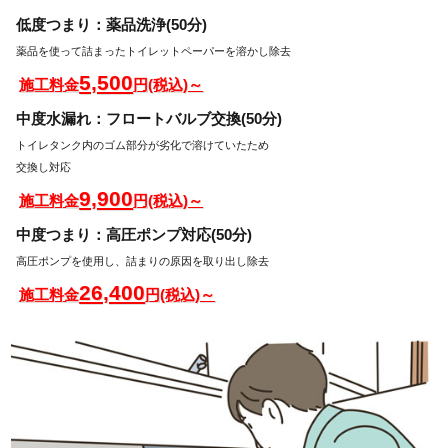
低度つまり：薬品洗浄(50分)
薬品を使って詰まったトイレットペーパーを溶かし除去
5,500
施工料金
円(税込)～
中度水漏れ：フロートバルブ交換(50分)
トイレタンク内のゴム部分が劣化で溶けていたため
交換し対応
9,900
施工料金
円(税込)～
中度つまり：高圧ポンプ対応(50分)
高圧ポンプを使用し、詰まりの原因を取り出し除去
26,400
施工料金
円(税込)～