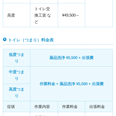
トイレ交
高度
換工賃 な
¥49,500～
ど
トイレ（つまり）料金表
低度つま
薬品洗浄 ¥5,500 + 出張費
り
中度つま
り
作業料金 + 薬品洗浄 ¥5,500 + 出張費
高度つま
り
症状
作業内容
作業料金
出張料金