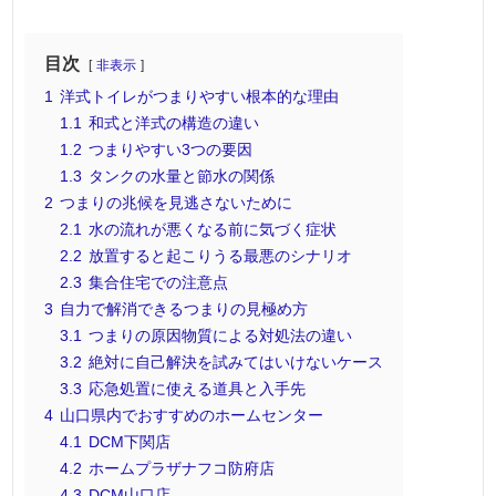
目次
非表示
1
洋式トイレがつまりやすい根本的な理由
1.1
和式と洋式の構造の違い
1.2
つまりやすい3つの要因
1.3
タンクの水量と節水の関係
2
つまりの兆候を見逃さないために
2.1
水の流れが悪くなる前に気づく症状
2.2
放置すると起こりうる最悪のシナリオ
2.3
集合住宅での注意点
3
自力で解消できるつまりの見極め方
3.1
つまりの原因物質による対処法の違い
3.2
絶対に自己解決を試みてはいけないケース
3.3
応急処置に使える道具と入手先
4
山口県内でおすすめのホームセンター
4.1
DCM下関店
4.2
ホームプラザナフコ防府店
4.3
DCM山口店