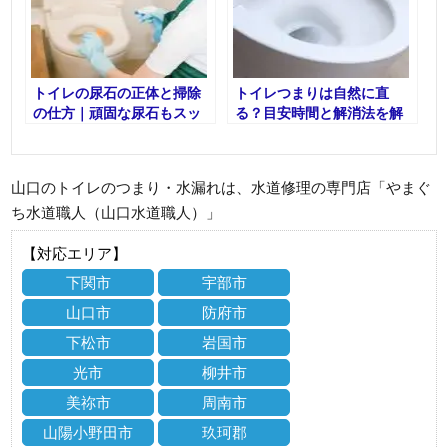
トイレの尿石の正体と掃除
トイレつまりは自然に直
の仕方｜頑固な尿石もスッ
る？目安時間と解消法を解
キリ解消！
説
山口のトイレのつまり・水漏れは、水道修理の専門店「やまぐ
ち水道職人（山口水道職人）」
【対応エリア】
下関市
宇部市
山口市
防府市
下松市
岩国市
光市
柳井市
美祢市
周南市
山陽小野田市
玖珂郡