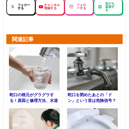
友だち
フォロー
チャンネル
フォロ
追加す
する
登録する
ーする
る
関連記事
蛇口の根元がグラグラす
蛇口を閉めたあとの「ド
る！原因と修理方法、水道
ン」という音は危険信号？
のプロが徹底解説
原因と対処法を解説