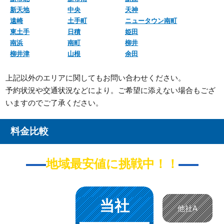
新天地
中央
天神
遠崎
土手町
ニュータウン南町
東土手
日積
姫田
南浜
南町
柳井
柳井津
山根
余田
上記以外のエリアに関してもお問い合わせください。
予約状況や交通状況などにより。ご希望に添えない場合もござ
いますのでご了承ください。
料金比較
地域最安値に挑戦中！！
当社
他社A