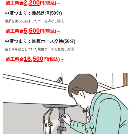
2,200
施工料金
円(税込)～
中度つまり：薬品洗浄(50分)
薬品を使って詰まったゴミを溶かし除去
5,500
施工料金
円(税込)～
中度つまり：蛇腹ホース交換(50分)
詰まりを起こしていた蛇腹ホースを交換し対応
16,500
施工料金
円(税込)～