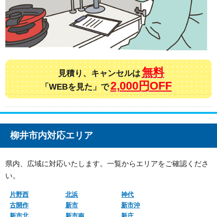
無料
見積り、キャンセルは
2,000円OFF
「WEBを見た」で
柳井市内対応エリア
県内、広域に対応いたします。一覧からエリアをご確認くださ
い。
片野西
北浜
神代
古開作
新市
新市沖
新市北
新市南
新庄