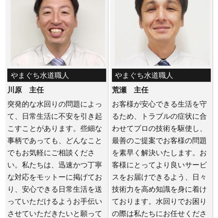
やまぐち水道職人
やまぐち水道職人
川原 主任
荒瀬 主任
突発的な水回りの問題によっ
お客様が安心できる生活を守
て、日常生活に不安を引き起
るため、トラブルの症状に合
こすことがあります。些細な
わせてプロの技術を駆使し、
事柄であっても、どんなこと
最善のご提案でお客様の問題
でもお気軽にご相談くださ
を素早く解決いたします。お
い。私たちは、迅速かつ丁寧
客様にとってより良いサービ
な対応をモットーに掲げてお
スをお届けできるよう、日々
り、安心できる日常生活を送
技術力を高め知識を身に着け
っていただけるようお手伝い
ております。水回りでお困り
させていただきたいと願って
の際は私たちにお任せくださ