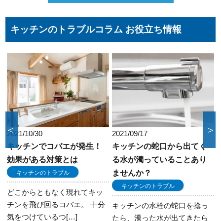
Master、JCBカードからお選びいただけま
す。クレジット以外にも、現金、銀行振込、
コンビニ決済、QR決済など、お客さまのご都
キッチンのトラブルコラム お役立ち情報
合に合わせた方法をお選びいただけます。
＜
＞
2021/10/30
2021/09/17
キッチンでコバエが発生！
キッチンの蛇口から出てく
効果がある対策とは
る水が濁っていることあり
ませんか？
キッチンのトラブル
キッチンのトラブル
どこからともなく現れてキッ
チンを飛び回るコバエ。 十分
キッチンの水栓の蛇口を捻っ
気をつけているつ[…]
たら、濁った水が出てきたら