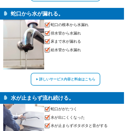
蛇口から水が漏れる。
蛇口の根本から水漏れ
排水管から水漏れ
床まで水が漏れる
給水管から水漏れ
詳しいサービス内容と料金はこちら
▲
水が止まらず流れ続ける。
蛇口ががたつく
水が出にくくなった
水が止まらずポタポタと音がする