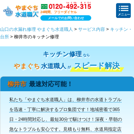
24時間、フリーダイヤル
メールでのお問い合わせ
山口の水漏れ修理 やまぐち水道職人
>
サービス内容
>
キッチン・
台所
> 柳井市のキッチン修理
キッチン修理
なら
スピード解決
やまぐち
水道職人
が
柳井市
最速対応可能！
私たち「やまぐち水道職人」は、柳井市の水道トラブル
を迅速・丁寧に解決するプロ集団です！地域密着で365
日・24時間対応し、最短30分で駆けつけ！深夜・早朝の
急なトラブルも安心です。見積もり無料、水道局指定店