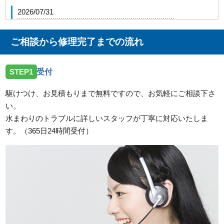
2026/07/31
山口県下松市生野屋にて屋外給水管止水作業を致しま
した。
ご相談から修理完了までの流れ
2026/07/31
STEP1
受付
山口県山陽小野田市高栄に台所蛇口の交換でお伺いし
ました
駆けつけ、お見積もりまで無料ですので、お気軽にご相談下さ
い。
2026/07/31
水まわりのトラブルに詳しいスタッフが丁寧に対応いたしま
山口県下関市長府中六波町にトイレの交換でお伺いし
す。（365日24時間受付）
ました
2026/07/31
山口県宇部市東須恵にトイレの交換でお伺いしました
2026/07/31
山口県防府市台道に洗面蛇口の交換でお伺いしました