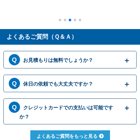
よくあるご質問（Ｑ＆Ａ）
お見積もりは無料でしょうか？
はい、まずは専門スタッフがお伺いし実際に
休日の依頼でも大丈夫ですか？
目で見て現場調査を行います。確認した内容
を元に、無料でお見積もりをご提示させてい
ただきます。もしお見積り内容がご希望に沿
365日営業しております。休日、祝日、年末年
クレジットカードでの支払いは可能です
わない場合も、キャンセル料等は一切発生い
始いつでも対応可能です。それにかかる追加
たしません。お見積り内容にご納得・ご署名
料金は発生しません。ご安心ください。
か？
いただかなければ作業を行うことはございま
せんので、安心してまずはご相談ください。
クレジットカードのご利用は、VISA、
よくあるご質問をもっと見る