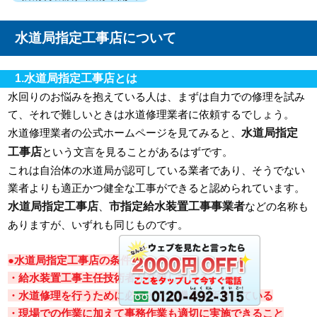
水道局指定工事店について
1.水道局指定工事店とは
水回りのお悩みを抱えている人は、まずは自力での修理を試み
て、それで難しいときは水道修理業者に依頼するでしょう。
水道局指定
水道修理業者の公式ホームページを見てみると、
工事店
という文言を見ることがあるはずです。
これは自治体の水道局が認可している業者であり、そうでない
業者よりも適正かつ健全な工事ができると認められています。
水道局指定工事店
市指定給水装置工事事業者
、
などの名称も
ありますが、いずれも同じものです。
●水道局指定工事店の条件
・給水装置工事主任技術者が在籍している
・水道修理を行うために必須となる機器を所有している
・現場での作業に加えて事務作業も適切に実施できること