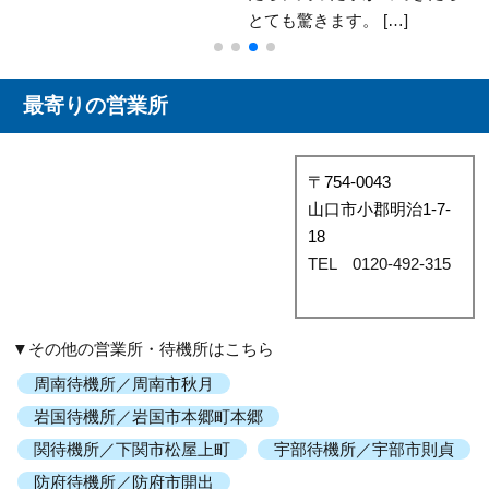
とても驚きます。 […]
最寄りの営業所
〒754-0043
山口市小郡明治1-7-
18
TEL 0120-492-315
▼その他の営業所・待機所はこちら
周南待機所／周南市秋月
岩国待機所／岩国市本郷町本郷
関待機所／下関市松屋上町
宇部待機所／宇部市則貞
防府待機所／防府市開出