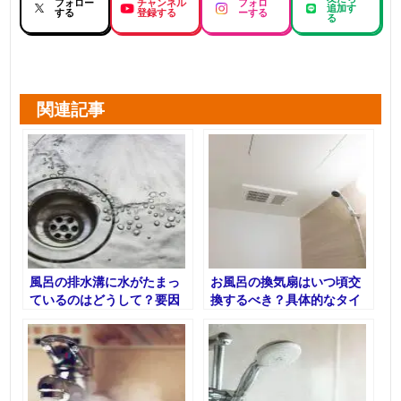
フォロー
チャンネル
フォロ
追加す
する
登録する
ーする
る
関連記事
風呂の排水溝に水がたまっ
お風呂の換気扇はいつ頃交
ているのはどうして？要因
換するべき？具体的なタイ
と対策について解説
ミングについて解説！