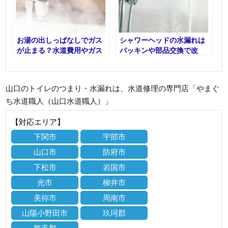
お湯の出しっぱなしでガス
シャワーヘッドの水漏れは
が止まる？水道費用やガス
パッキンや部品交換で改
費用も詳しく解説
善！
山口のトイレのつまり・水漏れは、水道修理の専門店「やまぐ
ち水道職人（山口水道職人）」
【対応エリア】
下関市
宇部市
山口市
防府市
下松市
岩国市
光市
柳井市
美祢市
周南市
山陽小野田市
玖珂郡