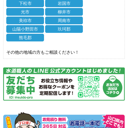
下松市
岩国市
光市
柳井市
美祢市
周南市
山陽小野田市
玖珂郡
熊毛郡
その他の地域の方もご相談ください！