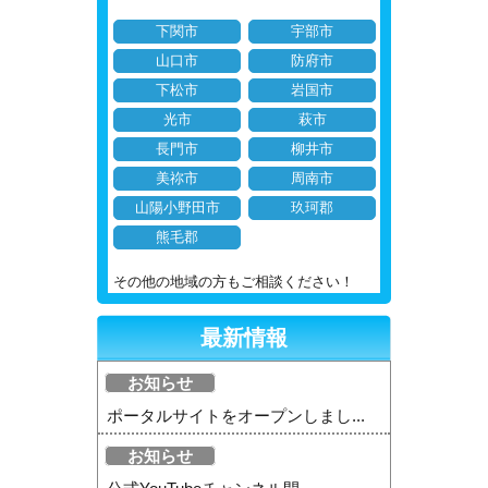
下関市
宇部市
山口市
防府市
下松市
岩国市
光市
萩市
長門市
柳井市
美祢市
周南市
山陽小野田市
玖珂郡
熊毛郡
その他の地域の方もご相談ください！
最新情報
お知らせ
ポータルサイトをオープンしまし...
お知らせ