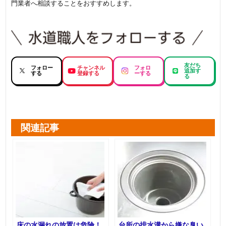
門業者へ相談することをおすすめします。
友だち
フォロー
チャンネル
フォロ
追加す
する
登録する
ーする
る
関連記事
床の水漏れの放置は危険！
台所の排水溝から嫌な臭い