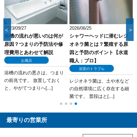
2023/09/27
2026/06/25
＜
＞
浴槽の流れが悪いのは何が
シャワーヘッドに潜むレジ
原因？つまりの予防法や修
オネラ菌とは？繁殖する原
理費用とあわせて解説
因と予防のポイント【水道
職人：プロ】
お風呂
浴室のトラブル
浴槽の流れの悪さは、つまり
の前兆です。 放置しておく
レジオネラ菌は、土や水など
と、やがてつまりへ[…]
の自然環境に広く存在する細
菌です。 普段はと[…]
最寄りの営業所