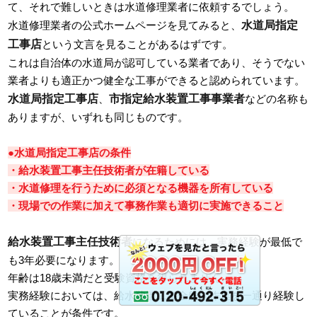
て、それで難しいときは水道修理業者に依頼するでしょう。
水道局指定
水道修理業者の公式ホームページを見てみると、
工事店
という文言を見ることがあるはずです。
これは自治体の水道局が認可している業者であり、そうでない
業者よりも適正かつ健全な工事ができると認められています。
水道局指定工事店
市指定給水装置工事事業者
、
などの名称も
ありますが、いずれも同じものです。
●水道局指定工事店の条件
・給水装置工事主任技術者が在籍している
・水道修理を行うために必須となる機器を所有している
・現場での作業に加えて事務作業も適切に実施できること
給水装置工事主任技術者
になるためには、実務経験が最低で
も3年必要になります。
年齢は18歳未満だと受験資格を得られません。
実務経験においては、給水装置工事全般の作業を一通り経験し
ていることが条件です。