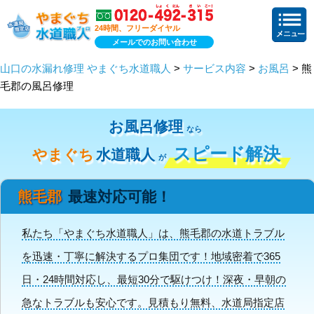
24時間、フリーダイヤル
メールでのお問い合わせ
山口の水漏れ修理 やまぐち水道職人
>
サービス内容
>
お風呂
> 熊
毛郡の風呂修理
お風呂修理
なら
スピード解決
やまぐち
水道職人
が
熊毛郡
最速対応可能！
私たち「やまぐち水道職人」は、熊毛郡の水道トラブル
を迅速・丁寧に解決するプロ集団です！地域密着で365
日・24時間対応し、最短30分で駆けつけ！深夜・早朝の
急なトラブルも安心です。見積もり無料、水道局指定店