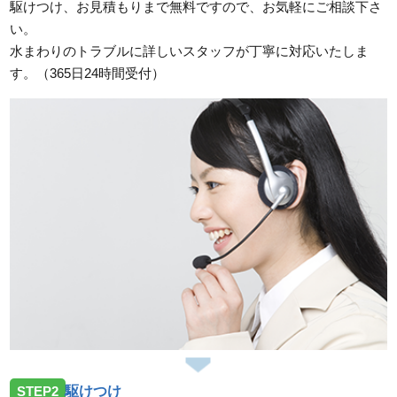
駆けつけ、お見積もりまで無料ですので、お気軽にご相談下さ
い。
2026/07/31
水まわりのトラブルに詳しいスタッフが丁寧に対応いたしま
山口県下関市長府中六波町にトイレの交換でお伺いし
す。（365日24時間受付）
ました
2026/07/31
山口県宇部市東須恵にトイレの交換でお伺いしました
2026/07/31
山口県防府市台道に洗面蛇口の交換でお伺いしました
2026/07/31
山口県岩国市玖珂町へ屋外の排水詰まりでお伺いいた
しました
2026/07/31
山口県岩国市岩国へ洋式トイレの交換でお伺いいたし
ました
STEP2
駆けつけ