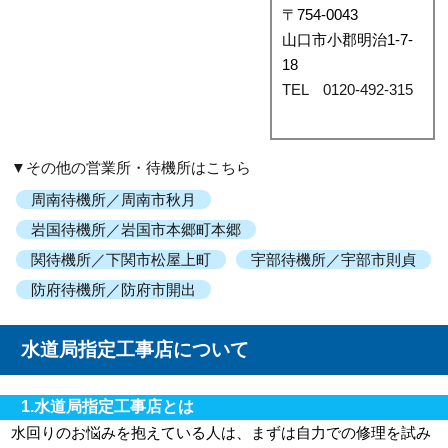
〒754-0043
山口市小郡明治1-7-
18
TEL 0120-492-315
▼その他の営業所・待機所はこちら
周南待機所／周南市秋月
岩国待機所／岩国市本郷町本郷
関待機所／下関市松屋上町
宇部待機所／宇部市則貞
防府待機所／防府市開出
水道局指定工事店について
1.水道局指定工事店とは
水回りのお悩みを抱えている人は、まずは自力での修理を試み