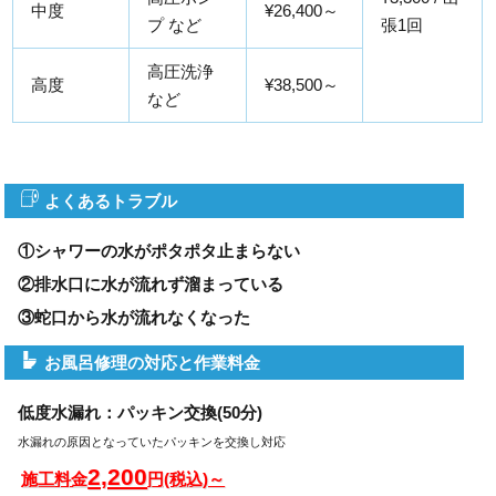
中度
¥26,400～
プ など
張1回
高圧洗浄
高度
¥38,500～
など
よくあるトラブル
①シャワーの水がポタポタ止まらない
②排水口に水が流れず溜まっている
③蛇口から水が流れなくなった
お風呂修理の対応と作業料金
低度水漏れ：パッキン交換(50分)
水漏れの原因となっていたパッキンを交換し対応
2,200
施工料金
円(税込)～