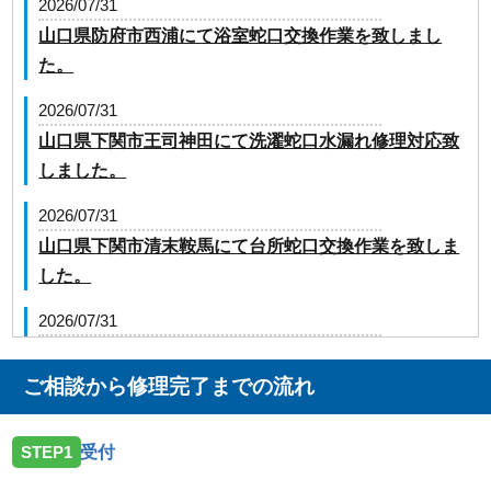
2026/07/31
山口県防府市西浦にて浴室蛇口交換作業を致しまし
た。
2026/07/31
山口県下関市王司神田にて洗濯蛇口水漏れ修理対応致
しました。
2026/07/31
山口県下関市清末鞍馬にて台所蛇口交換作業を致しま
した。
2026/07/31
山口県下松市生野屋にて屋外給水管止水作業を致しま
した。
ご相談から修理完了までの流れ
2026/07/31
STEP1
受付
山口県山陽小野田市高栄に台所蛇口の交換でお伺いし
ました