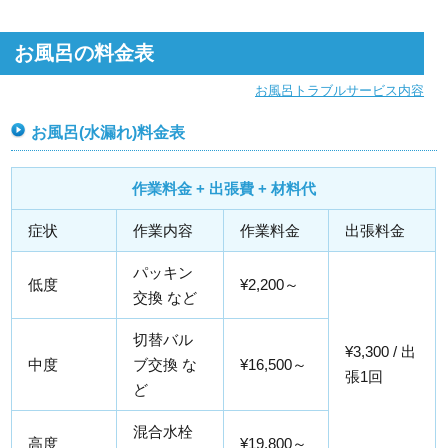
お風呂の料金表
お風呂トラブルサービス内容
お風呂(水漏れ)料金表
作業料金 + 出張費 + 材料代
症状
作業内容
作業料金
出張料金
パッキン
低度
¥2,200～
交換 など
切替バル
¥3,300 / 出
中度
ブ交換 な
¥16,500～
張1回
ど
混合水栓
高度
¥19,800～