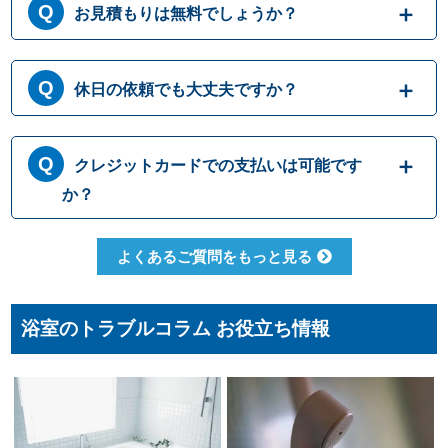
お見積もりは無料でしょうか？
はい、まずは専門スタッフがお伺いし実際に
休日の依頼でも大丈夫ですか？
目で見て現場調査を行います。確認した内容
を元に、無料でお見積もりをご提示させてい
ただきます。もしお見積り内容がご希望に沿
365日営業しております。休日、祝日、年末年
クレジットカードでの支払いは可能です
わない場合も、キャンセル料等は一切発生い
始いつでも対応可能です。それにかかる追加
たしません。お見積り内容にご納得・ご署名
料金は発生しません。ご安心ください。
か？
いただかなければ作業を行うことはございま
せんので、安心してまずはご相談ください。
クレジットカードのご利用は、VISA、
よくあるご質問をもっと見る
Master、JCBカードからお選びいただけま
す。クレジット以外にも、現金、銀行振込、
コンビニ決済、QR決済など、お客さまのご都
浴室のトラブルコラム お役立ち情報
合に合わせた方法をお選びいただけます。