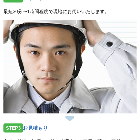
2026/07/31
最短30分〜1時間程度で現地にお伺いいたします。
山口県光市島田へ浴室バス水栓の交換工事でお伺いい
たしました
スタッフの修理報告や事例の一覧はこちら
STEP3
お見積もり