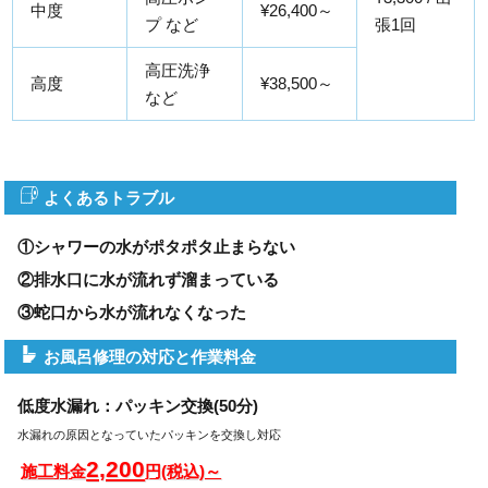
中度
¥26,400～
プ など
張1回
高圧洗浄
高度
¥38,500～
など
よくあるトラブル
①シャワーの水がポタポタ止まらない
②排水口に水が流れず溜まっている
③蛇口から水が流れなくなった
お風呂修理の対応と作業料金
低度水漏れ：パッキン交換(50分)
水漏れの原因となっていたパッキンを交換し対応
2,200
施工料金
円(税込)～