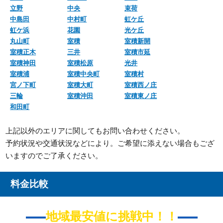
立野
中央
束荷
中島田
中村町
虹ケ丘
虹ケ浜
花園
光ケ丘
丸山町
室積
室積新開
室積正木
三井
室積市延
室積神田
室積松原
光井
室積浦
室積中央町
室積村
宮ノ下町
室積大町
室積西ノ庄
三輪
室積沖田
室積東ノ庄
和田町
上記以外のエリアに関してもお問い合わせください。
予約状況や交通状況などにより。ご希望に添えない場合もござ
いますのでご了承ください。
料金比較
地域最安値に挑戦中！！