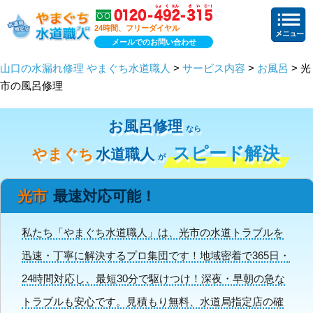
24時間、フリーダイヤル
メールでのお問い合わせ
山口の水漏れ修理 やまぐち水道職人
>
サービス内容
>
お風呂
> 光
市の風呂修理
お風呂修理
なら
スピード解決
やまぐち
水道職人
が
光市
最速対応可能！
私たち「やまぐち水道職人」は、光市の水道トラブルを
迅速・丁寧に解決するプロ集団です！地域密着で365日・
24時間対応し、最短30分で駆けつけ！深夜・早朝の急な
トラブルも安心です。見積もり無料、水道局指定店の確