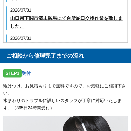
2026/07/31
山口県下関市清末鞍馬にて台所蛇口交換作業を致しま
した。
2026/07/31
山口県下松市生野屋にて屋外給水管止水作業を致しま
した。
ご相談から修理完了までの流れ
2026/07/31
STEP1
受付
山口県山陽小野田市高栄に台所蛇口の交換でお伺いし
ました
駆けつけ、お見積もりまで無料ですので、お気軽にご相談下さ
い。
2026/07/31
水まわりのトラブルに詳しいスタッフが丁寧に対応いたしま
山口県下関市長府中六波町にトイレの交換でお伺いし
す。（365日24時間受付）
ました
2026/07/31
山口県宇部市東須恵にトイレの交換でお伺いしました