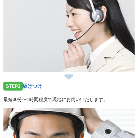
2026/07/31
山口県防府市台道に洗面蛇口の交換でお伺いしました
2026/07/31
山口県岩国市玖珂町へ屋外の排水詰まりでお伺いいた
しました
2026/07/31
山口県岩国市岩国へ洋式トイレの交換でお伺いいたし
ました
STEP2
駆けつけ
2026/07/31
最短30分〜1時間程度で現地にお伺いいたします。
山口県光市島田へ浴室バス水栓の交換工事でお伺いい
たしました
スタッフの修理報告や事例の一覧はこちら