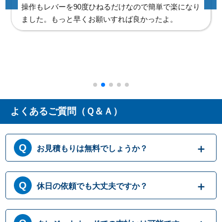
レバーの上げ下げが逆になったけどすぐ慣れるし、新
しくなって良かった。兄弟にもオススメするね。
よくあるご質問（Ｑ＆Ａ）
お見積もりは無料でしょうか？
はい、まずは専門スタッフがお伺いし実際に
休日の依頼でも大丈夫ですか？
目で見て現場調査を行います。確認した内容
を元に、無料でお見積もりをご提示させてい
ただきます。もしお見積り内容がご希望に沿
365日営業しております。休日、祝日、年末年