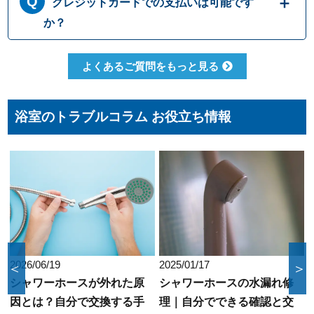
クレジットカードでの支払いは可能です
わない場合も、キャンセル料等は一切発生い
始いつでも対応可能です。それにかかる追加
たしません。お見積り内容にご納得・ご署名
料金は発生しません。ご安心ください。
か？
いただかなければ作業を行うことはございま
せんので、安心してまずはご相談ください。
クレジットカードのご利用は、VISA、
よくあるご質問をもっと見る
Master、JCBカードからお選びいただけま
す。クレジット以外にも、現金、銀行振込、
コンビニ決済、QR決済など、お客さまのご都
浴室のトラブルコラム お役立ち情報
合に合わせた方法をお選びいただけます。
2025/01/17
2023/09/27
＜
＞
シャワーホースの水漏れ修
浴槽の流れが悪いのは何が
理｜自分でできる確認と交
原因？つまりの予防法や修