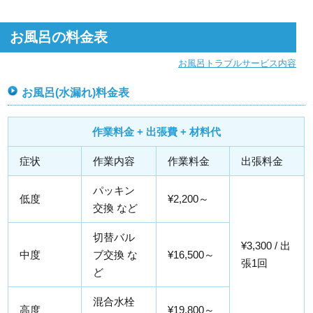
お風呂の料金表
お風呂トラブルサービス内容
お風呂(水漏れ)料金表
作業料金 + 出張費 + 材料代
症状
作業内容
作業料金
出張料金
パッキン
低度
¥2,200～
交換 など
切替バル
¥3,300 / 出
中度
ブ交換 な
¥16,500～
張1回
ど
混合水栓
高度
¥19,800～