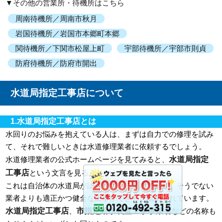
▼その他の営業所・待機所はこちら
周南待機所／周南市秋月
岩国待機所／岩国市本郷町本郷
関待機所／下関市松屋上町
宇部待機所／宇部市則貞
防府待機所／防府市開出
水道局指定工事店について
1.水道局指定工事店とは
水回りのお悩みを抱えている人は、まずは自力での修理を試み
て、それで難しいときは水道修理業者に依頼するでしょう。
水道局指定
水道修理業者の公式ホームページを見てみると、
工事店
という文言を見ることがあるはずです。
これは自治体の水道局が認可している業者であり、そうでない
業者よりも適正かつ健全な工事ができると認められています。
水道局指定工事店
市指定給水装置工事事業者
、
などの名称も