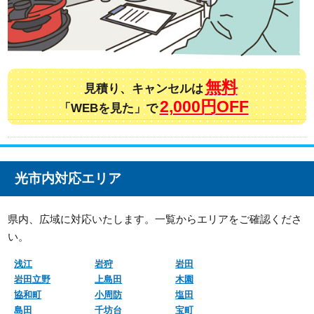
無料
見積り、キャンセルは
2,000円OFF
「WEBを見た」で
光市内対応エリア
県内、広域に対応いたします。一覧からエリアをご確認くださ
い。
浅江
岩狩
岩田
岩田立野
上島田
木園
協和町
小周防
塩田
島田
千坊台
宝町