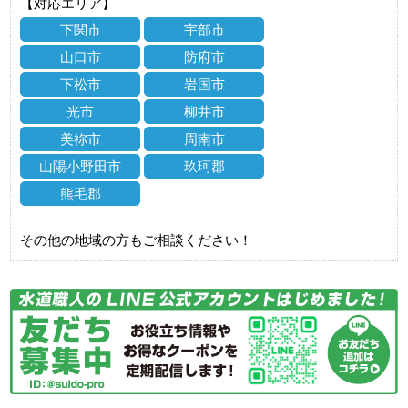
【対応エリア】
下関市
宇部市
山口市
防府市
下松市
岩国市
光市
柳井市
美祢市
周南市
山陽小野田市
玖珂郡
熊毛郡
その他の地域の方もご相談ください！