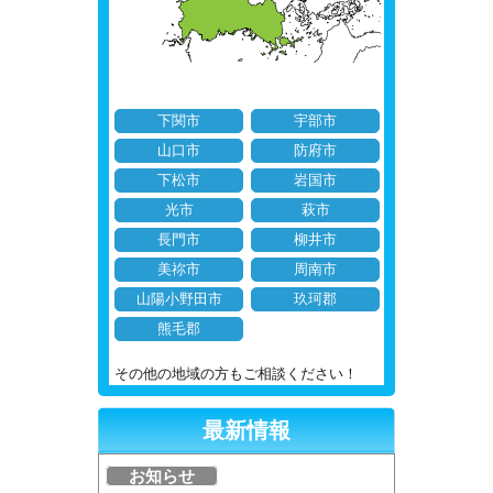
下関市
宇部市
山口市
防府市
下松市
岩国市
光市
萩市
長門市
柳井市
美祢市
周南市
山陽小野田市
玖珂郡
熊毛郡
その他の地域の方もご相談ください！
最新情報
お知らせ