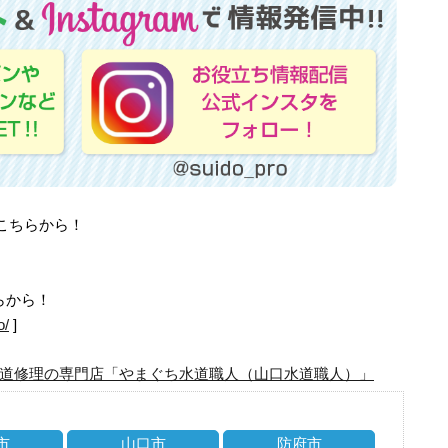
はこちらから！
らから！
o/
]
道修理の専門店「やまぐち水道職人（山口水道職人）」
市
山口市
防府市