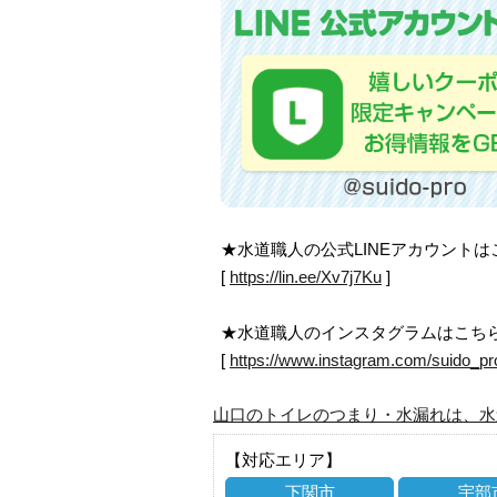
★水道職人の公式LINEアカウント
[
https://lin.ee/Xv7j7Ku
]
★水道職人のインスタグラムはこち
[
https://www.instagram.com/suido_pr
山口のトイレのつまり・水漏れは、水
【対応エリア】
下関市
宇部