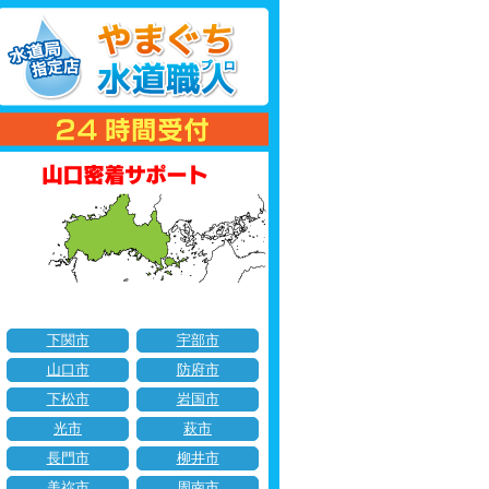
下関市
宇部市
山口市
防府市
下松市
岩国市
光市
萩市
長門市
柳井市
美祢市
周南市