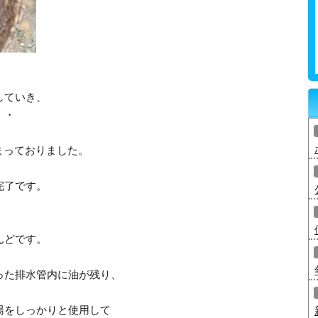
していき、
・・
まっておりました。
完了です。
んどです。
った排水管内に油が残り、
湯をしっかりと使用して