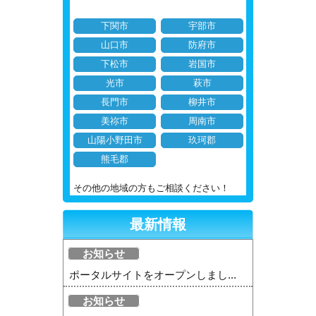
下関市
宇部市
山口市
防府市
下松市
岩国市
光市
萩市
長門市
柳井市
美祢市
周南市
山陽小野田市
玖珂郡
熊毛郡
その他の地域の方もご相談ください！
最新情報
お知らせ
ポータルサイトをオープンしまし...
お知らせ