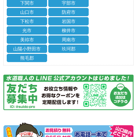
下関市
宇部市
山口市
防府市
下松市
岩国市
光市
柳井市
美祢市
周南市
山陽小野田市
玖珂郡
熊毛郡