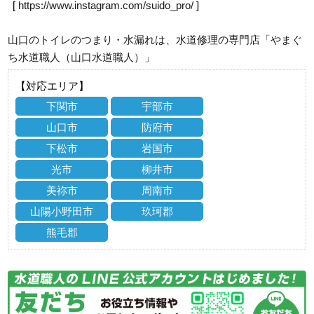
[
https://www.instagram.com/suido_pro/
]
山口のトイレのつまり・水漏れは、水道修理の専門店「やまぐ
ち水道職人（山口水道職人）」
【対応エリア】
下関市
宇部市
山口市
防府市
下松市
岩国市
光市
柳井市
美祢市
周南市
山陽小野田市
玖珂郡
熊毛郡