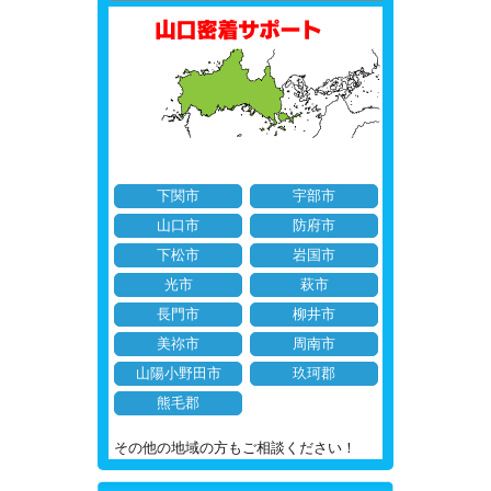
下関市
宇部市
山口市
防府市
下松市
岩国市
光市
萩市
長門市
柳井市
美祢市
周南市
山陽小野田市
玖珂郡
熊毛郡
その他の地域の方もご相談ください！