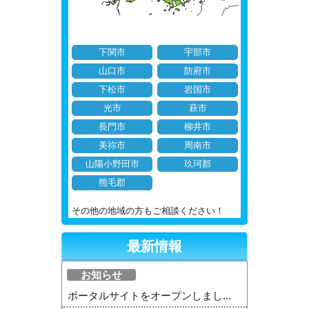
下関市
宇部市
山口市
防府市
下松市
岩国市
光市
萩市
長門市
柳井市
美祢市
周南市
山陽小野田市
玖珂郡
熊毛郡
その他の地域の方もご相談ください！
最新情報
お知らせ
ポータルサイトをオープンしまし...