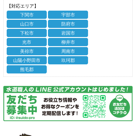
【対応エリア】
下関市
宇部市
山口市
防府市
下松市
岩国市
光市
柳井市
美祢市
周南市
山陽小野田市
玖珂郡
熊毛郡