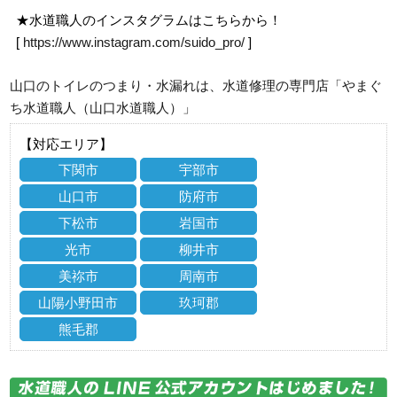
★水道職人のインスタグラムはこちらから！
[
https://www.instagram.com/suido_pro/
]
山口のトイレのつまり・水漏れは、水道修理の専門店「やまぐ
ち水道職人（山口水道職人）」
【対応エリア】
下関市
宇部市
山口市
防府市
下松市
岩国市
光市
柳井市
美祢市
周南市
山陽小野田市
玖珂郡
熊毛郡