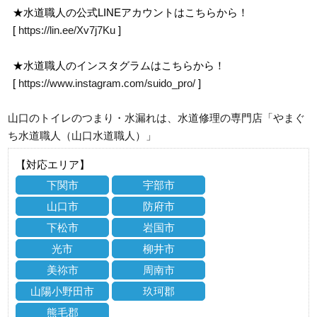
★水道職人の公式LINEアカウントはこちらから！
[
https://lin.ee/Xv7j7Ku
]
★水道職人のインスタグラムはこちらから！
[
https://www.instagram.com/suido_pro/
]
山口のトイレのつまり・水漏れは、水道修理の専門店「やまぐ
ち水道職人（山口水道職人）」
【対応エリア】
下関市
宇部市
山口市
防府市
下松市
岩国市
光市
柳井市
美祢市
周南市
山陽小野田市
玖珂郡
熊毛郡