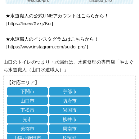
★水道職人の公式LINEアカウントはこちらから！
[
https://lin.ee/Xv7j7Ku
]
★水道職人のインスタグラムはこちらから！
[
https://www.instagram.com/suido_pro/
]
山口のトイレのつまり・水漏れは、水道修理の専門店「やまぐ
ち水道職人（山口水道職人）」
【対応エリア】
下関市
宇部市
山口市
防府市
下松市
岩国市
光市
柳井市
美祢市
周南市
山陽小野田市
玖珂郡