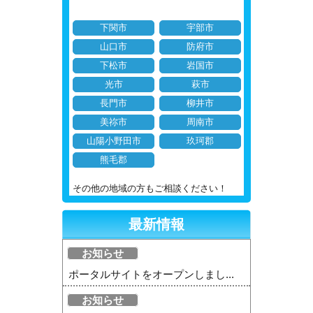
下関市
宇部市
山口市
防府市
下松市
岩国市
光市
萩市
長門市
柳井市
美祢市
周南市
山陽小野田市
玖珂郡
熊毛郡
その他の地域の方もご相談ください！
最新情報
お知らせ
ポータルサイトをオープンしまし...
お知らせ