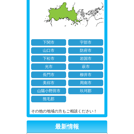
下関市
宇部市
山口市
防府市
下松市
岩国市
光市
萩市
長門市
柳井市
美祢市
周南市
山陽小野田市
玖珂郡
熊毛郡
その他の地域の方もご相談ください！
最新情報