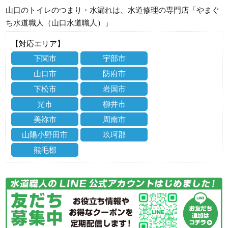
山口のトイレのつまり・水漏れは、水道修理の専門店「やまぐ
ち水道職人（山口水道職人）」
【対応エリア】
下関市
宇部市
山口市
防府市
下松市
岩国市
光市
柳井市
美祢市
周南市
山陽小野田市
玖珂郡
熊毛郡