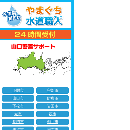
下関市
宇部市
山口市
防府市
下松市
岩国市
光市
萩市
長門市
柳井市
美祢市
周南市