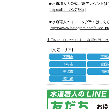
★水道職人の公式LINEアカウント
[
https://lin.ee/Xv7j7Ku
]
★水道職人のインスタグラムはこち
[
https://www.instagram.com/suido_pr
山口のトイレのつまり・水漏れは、水
【対応エリア】
下関市
宇部
下松市
岩国
美祢市
周南
熊毛郡