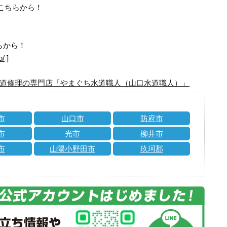
はこちらから！
らから！
o/
]
道修理の専門店「やまぐち水道職人（山口水道職人）」
市
山口市
防府市
市
光市
柳井市
市
山陽小野田市
玖珂郡