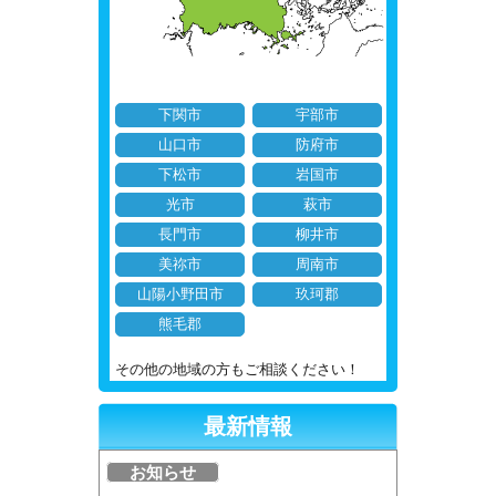
下関市
宇部市
山口市
防府市
下松市
岩国市
光市
萩市
長門市
柳井市
美祢市
周南市
山陽小野田市
玖珂郡
熊毛郡
その他の地域の方もご相談ください！
最新情報
お知らせ