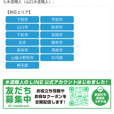
ち水道職人（山口水道職人）」
【対応エリア】
下関市
宇部市
山口市
防府市
下松市
岩国市
光市
柳井市
美祢市
周南市
山陽小野田市
玖珂郡
熊毛郡