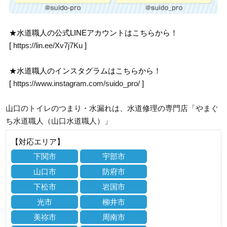
★水道職人の公式LINEアカウントはこちらから！
[
https://lin.ee/Xv7j7Ku
]
★水道職人のインスタグラムはこちらから！
[
https://www.instagram.com/suido_pro/
]
山口のトイレのつまり・水漏れは、水道修理の専門店「やまぐ
ち水道職人（山口水道職人）」
【対応エリア】
下関市
宇部市
山口市
防府市
下松市
岩国市
光市
柳井市
美祢市
周南市