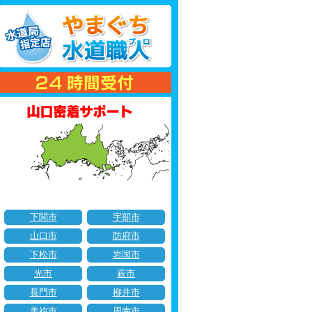
下関市
宇部市
山口市
防府市
下松市
岩国市
光市
萩市
長門市
柳井市
美祢市
周南市