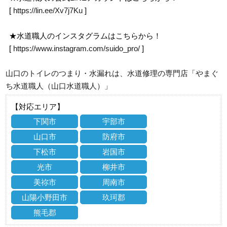
[
https://lin.ee/Xv7j7Ku
]
★水道職人のインスタグラムはこちらから！
[
https://www.instagram.com/suido_pro/
]
山口のトイレのつまり・水漏れは、水道修理の専門店「やまぐ
ち水道職人（山口水道職人）」
【対応エリア】
下関市
宇部市
山口市
防府市
下松市
岩国市
光市
柳井市
美祢市
周南市
山陽小野田市
玖珂郡
熊毛郡