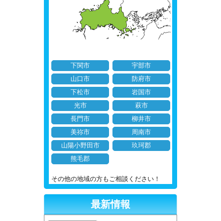
下関市
宇部市
山口市
防府市
下松市
岩国市
光市
萩市
長門市
柳井市
美祢市
周南市
山陽小野田市
玖珂郡
熊毛郡
その他の地域の方もご相談ください！
最新情報