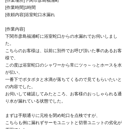
[作業場所]下関市彦島福浦町
[作業時間]1時間
[依頼内容]浴室蛇口水漏れ
[作業内容]
下関市彦島福浦町に浴室蛇口からの水漏れでお伺いしまし
た。
こちらのお客様は、以前に別件でお呼び頂いた事のあるお客
様で、
この度は浴室蛇口のシャワーから常にツゥ～っとホースを水
が伝い、
一番下でポタポタと水滴が落ちてくるので見てもらいたいと
の内容でした。
お伺いして確認してみたところ、お客様のおっしゃられる通
り水が漏れている状態でした。
まずは手順通りに元栓を閉め蛇口を点検ですが、
こちらも例に漏れずサーモユニットと切替ユニットの劣化が