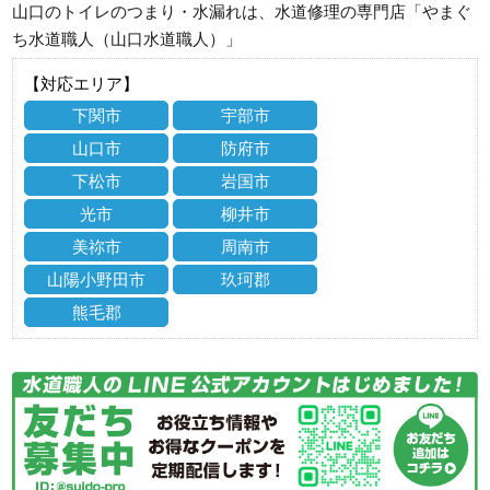
山口のトイレのつまり・水漏れは、水道修理の専門店「やまぐ
ち水道職人（山口水道職人）」
【対応エリア】
下関市
宇部市
山口市
防府市
下松市
岩国市
光市
柳井市
美祢市
周南市
山陽小野田市
玖珂郡
熊毛郡