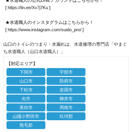
★水道職人の公式LINEアカウントはこちらから！
[
https://lin.ee/Xv7j7Ku
]
★水道職人のインスタグラムはこちらから！
[
https://www.instagram.com/suido_pro/
]
山口のトイレのつまり・水漏れは、水道修理の専門店「やまぐ
ち水道職人（山口水道職人）」
【対応エリア】
下関市
宇部市
山口市
防府市
下松市
岩国市
光市
柳井市
美祢市
周南市
山陽小野田市
玖珂郡
熊毛郡