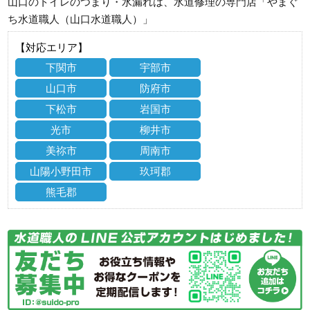
山口のトイレのつまり・水漏れは、水道修理の専門店「やまぐ
ち水道職人（山口水道職人）」
【対応エリア】
下関市
宇部市
山口市
防府市
下松市
岩国市
光市
柳井市
美祢市
周南市
山陽小野田市
玖珂郡
熊毛郡