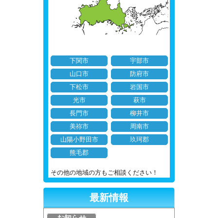
下関市
宇部市
山口市
防府市
下松市
岩国市
光市
萩市
長門市
柳井市
美祢市
周南市
山陽小野田市
玖珂郡
熊毛郡
その他の地域の方もご相談ください！
最新情報
お知らせ