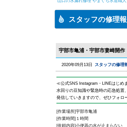
山口の水漏れ修理 やまぐち水道職人
スタッフの修理報
宇部市亀浦・宇部市妻崎開作
2020年09月13日
スタッフの修理
≪公式SNS Instagram・LINEはじ
水回りの豆知識や緊急時の応急処置
発信していきますので、ぜひフォロ
[作業場所]宇部市亀浦
[作業時間]１時間
[依頼内容]小便器の水が止まらない