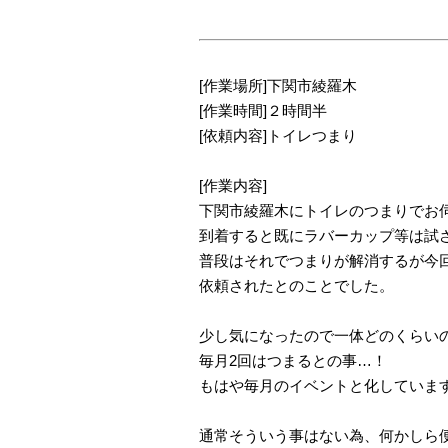
[作業場所]下関市綾羅木
[作業時間]２時間半
[依頼内容]トイレつまり
[作業内容]
下関市綾羅木にトイレのつまりでお
到着すると既にラバーカップ等は試
普段はそれでつまりが解消するが今
依頼されたとのことでした。
少し気になったので一体どのくらい
毎月2回はつまるとの事…！
もはや毎月のイベントと化していま
通常そういう事はない為、何かしら