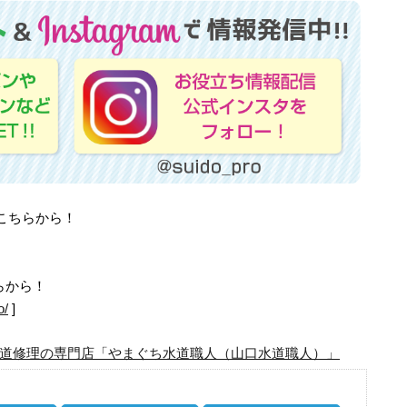
はこちらから！
らから！
o/
]
道修理の専門店「やまぐち水道職人（山口水道職人）」