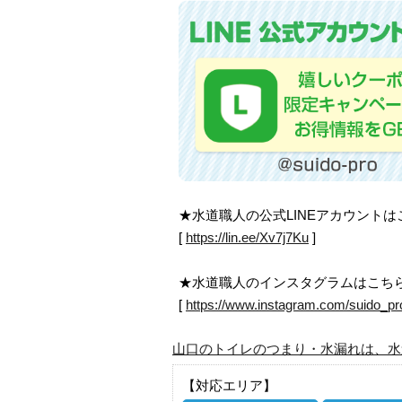
★水道職人の公式LINEアカウント
[
https://lin.ee/Xv7j7Ku
]
★水道職人のインスタグラムはこち
[
https://www.instagram.com/suido_pr
山口のトイレのつまり・水漏れは、水
【対応エリア】