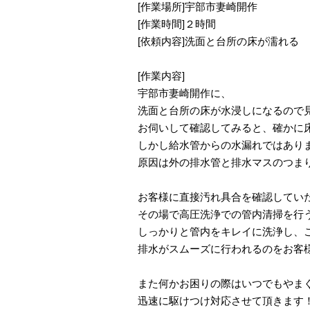
[作業場所]宇部市妻崎開作
[作業時間]２時間
[依頼内容]洗面と台所の床が濡れる
[作業内容]
宇部市妻崎開作に、
洗面と台所の床が水浸しになるので
お伺いして確認してみると、確かに
しかし給水管からの水漏れではあり
原因は外の排水管と排水マスのつま
お客様に直接汚れ具合を確認してい
その場で高圧洗浄での管内清掃を行
しっかりと管内をキレイに洗浄し、
排水がスムーズに行われるのをお客
また何かお困りの際はいつでもやま
迅速に駆けつけ対応させて頂きます