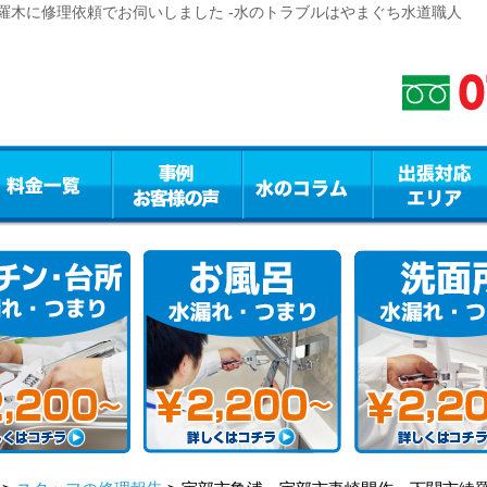
羅木に修理依頼でお伺いしました -水のトラブルはやまぐち水道職人