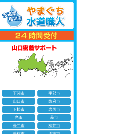
下関市
宇部市
山口市
防府市
下松市
岩国市
光市
萩市
長門市
柳井市
美祢市
周南市