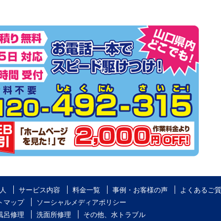
人
サービス内容
料金一覧
事例・お客様の声
よくあるご
トマップ
ソーシャルメディアポリシー
風呂修理
洗面所修理
その他、水トラブル