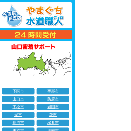
下関市
宇部市
山口市
防府市
下松市
岩国市
光市
萩市
長門市
柳井市
美祢市
周南市