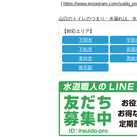
[
https://www.instagram.com/suido_pr
山口のトイレのつまり・水漏れは、水
【対応エリア】
下関市
宇部
下松市
岩国
美祢市
周南
熊毛郡