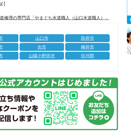
o/
]
道修理の専門店「やまぐち水道職人（山口水道職人）」
市
山口市
防府市
市
光市
柳井市
市
山陽小野田市
玖珂郡