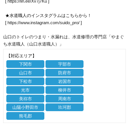
[
https://lin.ee/Xv7j7Ku
]
★水道職人のインスタグラムはこちらから！
[
https://www.instagram.com/suido_pro/
]
山口のトイレのつまり・水漏れは、水道修理の専門店「やまぐ
ち水道職人（山口水道職人）」
【対応エリア】
下関市
宇部市
山口市
防府市
下松市
岩国市
光市
柳井市
美祢市
周南市
山陽小野田市
玖珂郡
熊毛郡