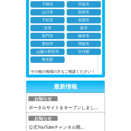
下関市
宇部市
山口市
防府市
下松市
岩国市
光市
萩市
長門市
柳井市
美祢市
周南市
山陽小野田市
玖珂郡
熊毛郡
その他の地域の方もご相談ください！
最新情報
お知らせ
ポータルサイトをオープンしまし...
お知らせ
公式YouTubeチャンネル開...