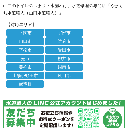
山口のトイレのつまり・水漏れは、水道修理の専門店「やまぐ
ち水道職人（山口水道職人）」
【対応エリア】
下関市
宇部市
山口市
防府市
下松市
岩国市
光市
柳井市
美祢市
周南市
山陽小野田市
玖珂郡
熊毛郡