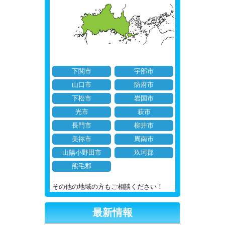
下関市
宇部市
山口市
防府市
下松市
岩国市
光市
萩市
長門市
柳井市
美祢市
周南市
山陽小野田市
玖珂郡
熊毛郡
その他の地域の方もご相談ください！
最新情報