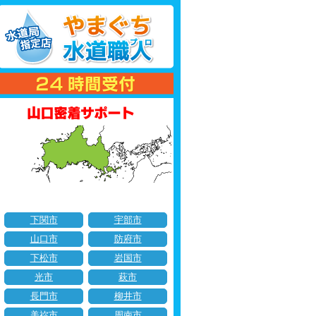
下関市
宇部市
山口市
防府市
下松市
岩国市
光市
萩市
長門市
柳井市
美祢市
周南市