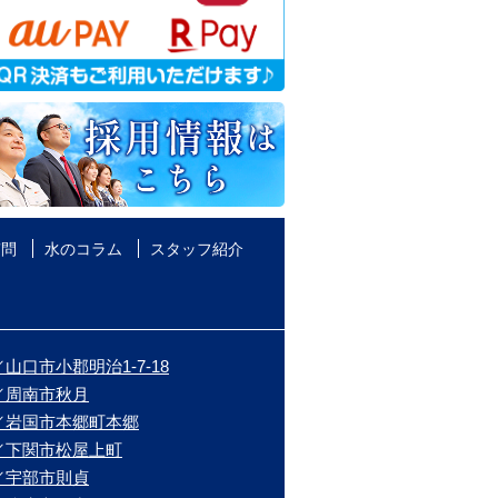
質問
水のコラム
スタッフ紹介
山口市小郡明治1-7-18
／周南市秋月
／岩国市本郷町本郷
／下関市松屋上町
／宇部市則貞