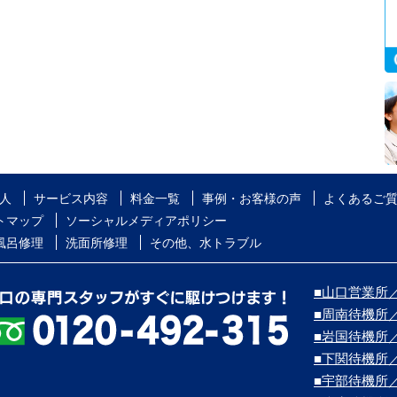
人
サービス内容
料金一覧
事例・お客様の声
よくあるご
トマップ
ソーシャルメディアポリシー
風呂修理
洗面所修理
その他、水トラブル
■山口営業所／
■周南待機所
■岩国待機所
■下関待機所
■宇部待機所