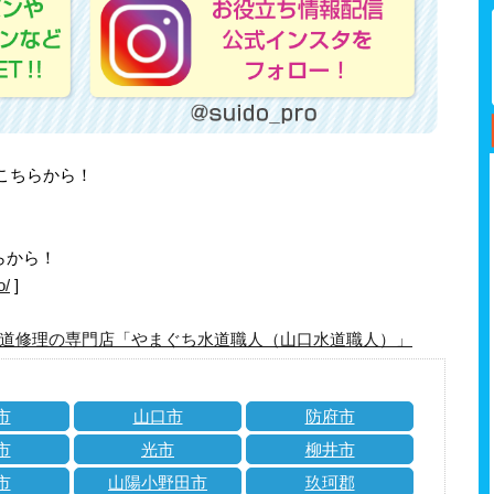
はこちらから！
らから！
o/
]
道修理の専門店「やまぐち水道職人（山口水道職人）」
市
山口市
防府市
市
光市
柳井市
市
山陽小野田市
玖珂郡