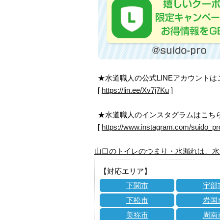
★水道職人の公式LINEアカウント
[
https://lin.ee/Xv7j7Ku
]
★水道職人のインスタグラムはこち
[
https://www.instagram.com/suido_pr
山口のトイレのつまり・水漏れは、水
【対応エリア】
下関市
宇部
下松市
岩国
美祢市
周南